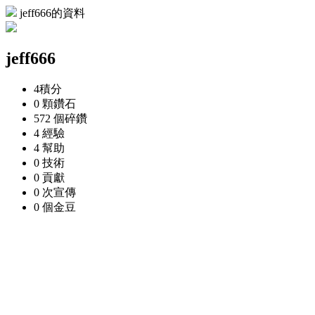
jeff666的資料
jeff666
4
積分
0 顆
鑽石
572 個
碎鑽
4
經驗
4
幫助
0
技術
0
貢獻
0 次
宣傳
0 個
金豆