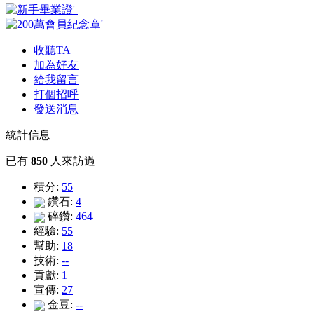
收聽TA
加為好友
給我留言
打個招呼
發送消息
統計信息
已有
850
人來訪過
積分:
55
鑽石:
4
碎鑽:
464
經驗:
55
幫助:
18
技術:
--
貢獻:
1
宣傳:
27
金豆:
--