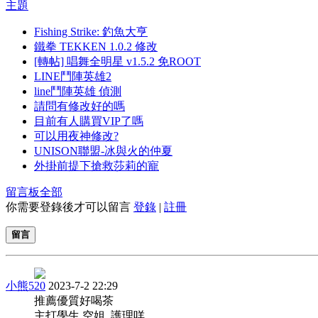
主題
Fishing Strike: 釣魚大亨
鐵拳 TEKKEN 1.0.2 修改
[轉帖] 唱舞全明星 v1.5.2 免ROOT
LINE鬥陣英雄2
line鬥陣英雄 偵測
請問有修改好的嗎
目前有人購買VIP了嗎
可以用夜神修改?
UNISON聯盟-冰與火的仲夏
外掛前提下搶救莎莉的寵
留言板
全部
你需要登錄後才可以留言
登錄
|
註冊
留言
小熊520
2023-7-2 22:29
推薦優質好喝茶
主打學生 空姐 護理咩