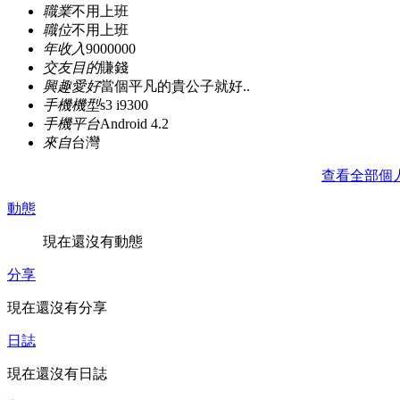
職業
不用上班
職位
不用上班
年收入
9000000
交友目的
賺錢
興趣愛好
當個平凡的貴公子就好..
手機機型
s3 i9300
手機平台
Android 4.2
來自
台灣
查看全部個
動態
現在還沒有動態
分享
現在還沒有分享
日誌
現在還沒有日誌