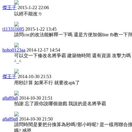
傑王子
2015-1-22 22:06
以經不能改ㄌ
t113311695
2015-1-22 13:45
請問coc的改法能解釋一下嗎 還是方便加個line fb教一下
hoho0123aa
2014-12-17 14:54
可以交一下修改名將爭霸 建築物時間 還有資源 攻擊力嗎
^_^
傑王子
2014-10-30 21:53
用秒計算 如果不行 就要改apk了
a8a89a8
2014-10-30 21:51
拍謝 忘了跟你說哪個遊戲 我說的是名將爭霸
a8a89a8
2014-10-30 21:50
請問時間是要把分換算為秒嗎?那小時呢? 是一樣用聯合
嗎? 感恩