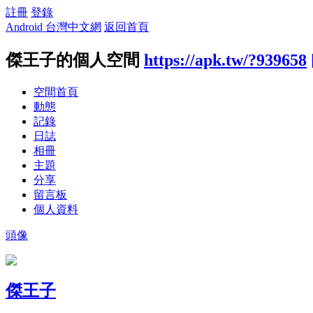
註冊
登錄
Android 台灣中文網
返回首頁
傑王子的個人空間
https://apk.tw/?939658
空間首頁
動態
記錄
日誌
相冊
主題
分享
留言板
個人資料
頭像
傑王子