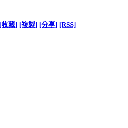
[收藏]
[複製]
[分享]
[RSS]