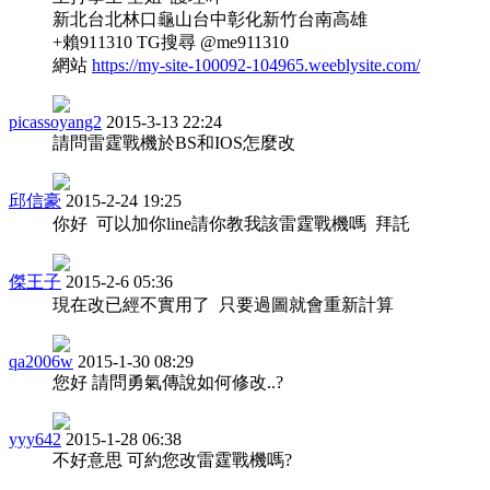
新北台北林口龜山台中彰化新竹台南高雄
+賴911310 TG搜尋 @me911310
網站
https://my-site-100092-104965.weeblysite.com/
picassoyang2
2015-3-13 22:24
請問雷霆戰機於BS和IOS怎麼改
邱信豪
2015-2-24 19:25
你好 可以加你line請你教我該雷霆戰機嗎 拜託
傑王子
2015-2-6 05:36
現在改已經不實用了 只要過圖就會重新計算
qa2006w
2015-1-30 08:29
您好 請問勇氣傳說如何修改..?
yyy642
2015-1-28 06:38
不好意思 可約您改雷霆戰機嗎?