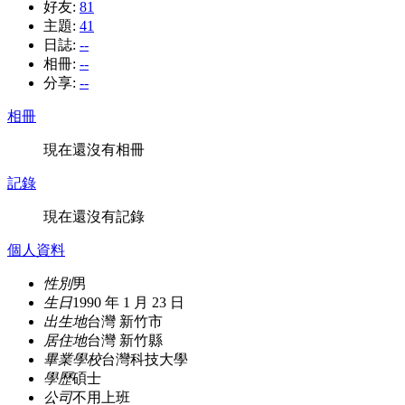
好友:
81
主題:
41
日誌:
--
相冊:
--
分享:
--
相冊
現在還沒有相冊
記錄
現在還沒有記錄
個人資料
性別
男
生日
1990 年 1 月 23 日
出生地
台灣 新竹市
居住地
台灣 新竹縣
畢業學校
台灣科技大學
學歷
碩士
公司
不用上班