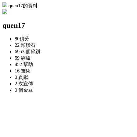
quen17的資料
quen17
80
積分
22 顆
鑽石
6953 個
碎鑽
59
經驗
452
幫助
16
技術
0
貢獻
2 次
宣傳
0 個
金豆