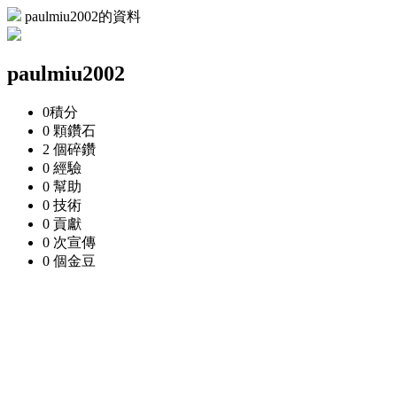
paulmiu2002的資料
paulmiu2002
0
積分
0 顆
鑽石
2 個
碎鑽
0
經驗
0
幫助
0
技術
0
貢獻
0 次
宣傳
0 個
金豆