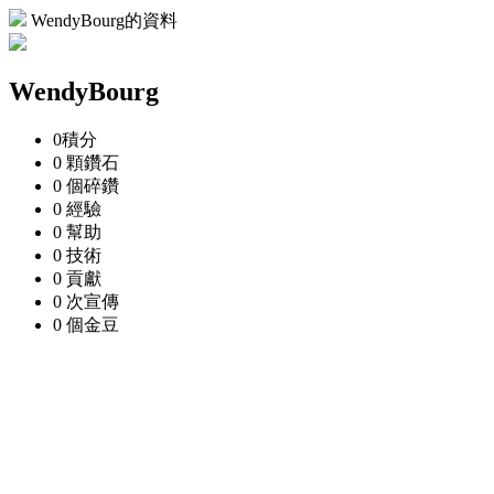
WendyBourg的資料
WendyBourg
0
積分
0 顆
鑽石
0 個
碎鑽
0
經驗
0
幫助
0
技術
0
貢獻
0 次
宣傳
0 個
金豆