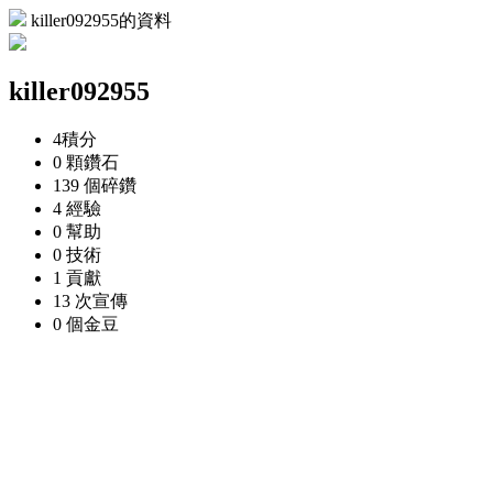
killer092955的資料
killer092955
4
積分
0 顆
鑽石
139 個
碎鑽
4
經驗
0
幫助
0
技術
1
貢獻
13 次
宣傳
0 個
金豆