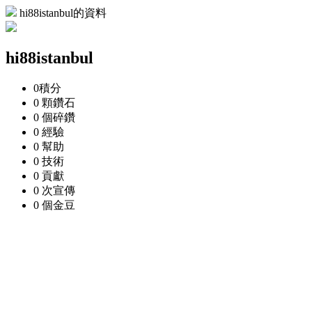
hi88istanbul的資料
hi88istanbul
0
積分
0 顆
鑽石
0 個
碎鑽
0
經驗
0
幫助
0
技術
0
貢獻
0 次
宣傳
0 個
金豆