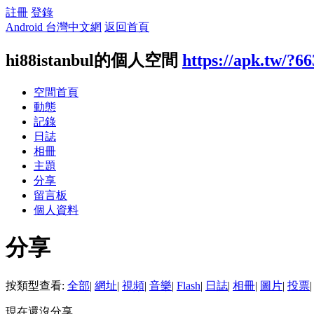
註冊
登錄
Android 台灣中文網
返回首頁
hi88istanbul的個人空間
https://apk.tw/?6
空間首頁
動態
記錄
日誌
相冊
主題
分享
留言板
個人資料
分享
按類型查看:
全部
|
網址
|
視頻
|
音樂
|
Flash
|
日誌
|
相冊
|
圖片
|
投票
|
現在還沒分享