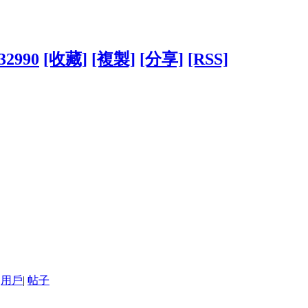
632990
[收藏]
[複製]
[分享]
[RSS]
用戶
|
帖子