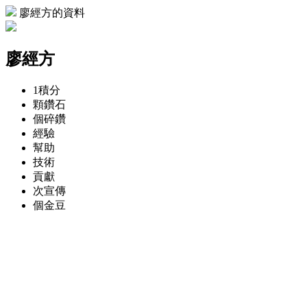
廖經方的資料
廖經方
1
積分
顆
鑽石
個
碎鑽
經驗
幫助
技術
貢獻
次
宣傳
個
金豆