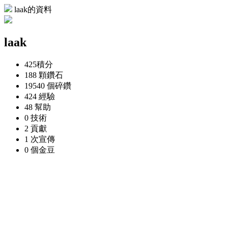
laak的資料
laak
425
積分
188 顆
鑽石
19540 個
碎鑽
424
經驗
48
幫助
0
技術
2
貢獻
1 次
宣傳
0 個
金豆