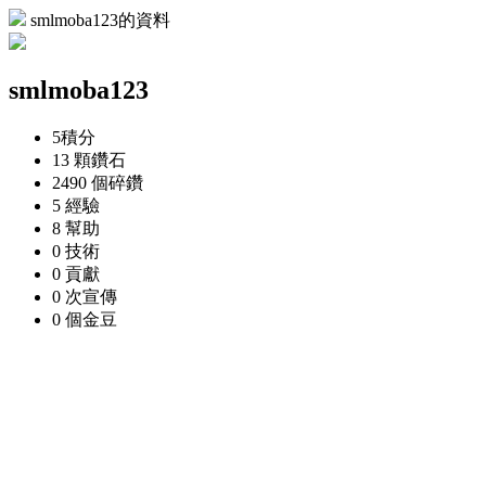
smlmoba123的資料
smlmoba123
5
積分
13 顆
鑽石
2490 個
碎鑽
5
經驗
8
幫助
0
技術
0
貢獻
0 次
宣傳
0 個
金豆