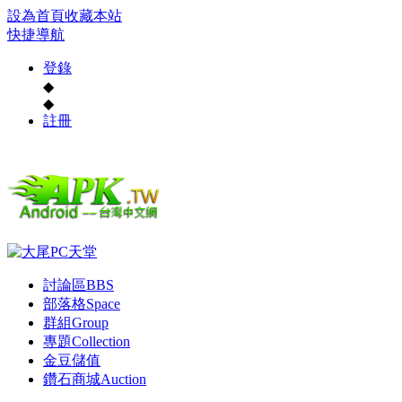
設為首頁
收藏本站
快捷導航
登錄
◆
◆
註冊
討論區
BBS
部落格
Space
群組
Group
專題
Collection
金豆儲值
鑽石商城
Auction