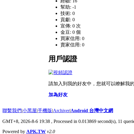
經驗: 16
幫助: -1
技術: 0
貢獻: 0
宣傳: 0 次
金豆: 0 個
買家信用: 0
賣家信用: 0
用戶認證
請加入到我的好友中，您就可以瞭解我
加為好友
聯繫我們
|
小黑屋
|
手機版
|
Archiver
|
Android 台灣中文網
GMT+8, 2026-8-6 19:38
, Processed in 0.013869 second(s), 11 que
Powered by
APK.TW
v2.0