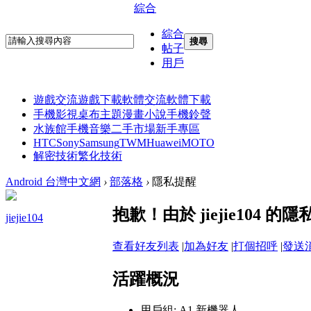
綜合
綜合
搜尋
帖子
用戶
遊戲交流
遊戲下載
軟體交流
軟體下載
手機影視
桌布主題
漫畫小說
手機鈴聲
水族館
手機音樂
二手市場
新手專區
HTC
Sony
Samsung
TWM
Huawei
MOTO
解密技術
繁化技術
Android 台灣中文網
›
部落格
›
隱私提醒
抱歉！由於 jiejie104
jiejie104
查看好友列表
|
加為好友
|
打個招呼
|
發送
活躍概況
用戶組:
A1 新機器人