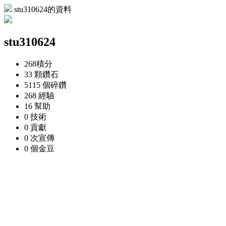
stu310624的資料
stu310624
268
積分
33 顆
鑽石
5115 個
碎鑽
268
經驗
16
幫助
0
技術
0
貢獻
0 次
宣傳
0 個
金豆