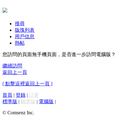
搜尋
版塊列表
用戶信息
熱帖
您訪問的頁面無手機頁面，是否進一步訪問電腦版？
繼續訪問
返回上一頁
[ 點擊這裡返回上一頁 ]
首頁
|
登錄
|
註冊
標準版
|
觸屏版
|
電腦版
|
© Comsenz Inc.