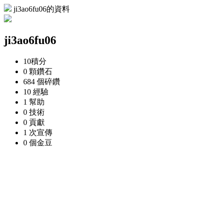
ji3ao6fu06的資料
ji3ao6fu06
10
積分
0 顆
鑽石
684 個
碎鑽
10
經驗
1
幫助
0
技術
0
貢獻
1 次
宣傳
0 個
金豆