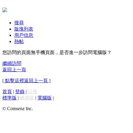
搜尋
版塊列表
用戶信息
熱帖
您訪問的頁面無手機頁面，是否進一步訪問電腦版？
繼續訪問
返回上一頁
[ 點擊這裡返回上一頁 ]
首頁
|
登錄
|
註冊
標準版
|
觸屏版
|
電腦版
|
© Comsenz Inc.