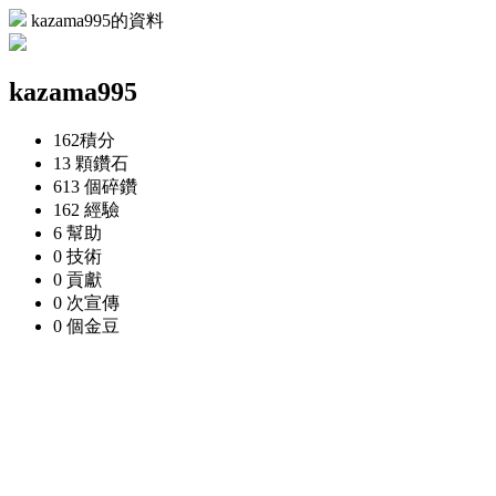
kazama995的資料
kazama995
162
積分
13 顆
鑽石
613 個
碎鑽
162
經驗
6
幫助
0
技術
0
貢獻
0 次
宣傳
0 個
金豆