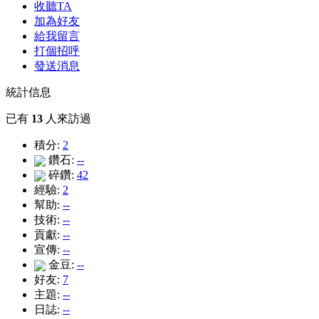
收聽TA
加為好友
給我留言
打個招呼
發送消息
統計信息
已有
13
人來訪過
積分:
2
鑽石:
--
碎鑽:
42
經驗:
2
幫助:
--
技術:
--
貢獻:
--
宣傳:
--
金豆:
--
好友:
7
主題:
--
日誌:
--