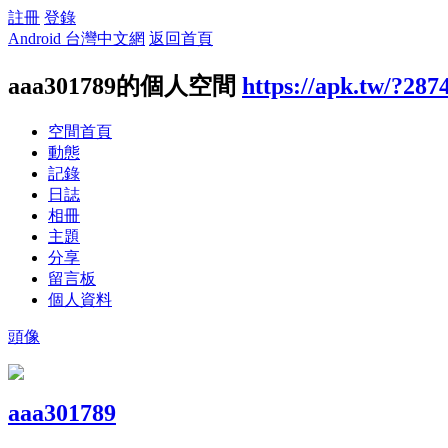
註冊
登錄
Android 台灣中文網
返回首頁
aaa301789的個人空間
https://apk.tw/?287
空間首頁
動態
記錄
日誌
相冊
主題
分享
留言板
個人資料
頭像
aaa301789