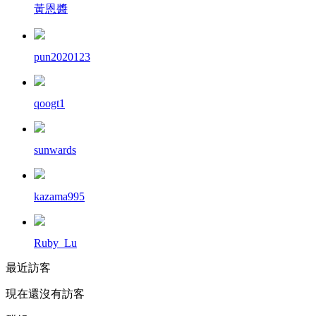
黃恩醬
pun2020123
qoogt1
sunwards
kazama995
Ruby_Lu
最近訪客
現在還沒有訪客