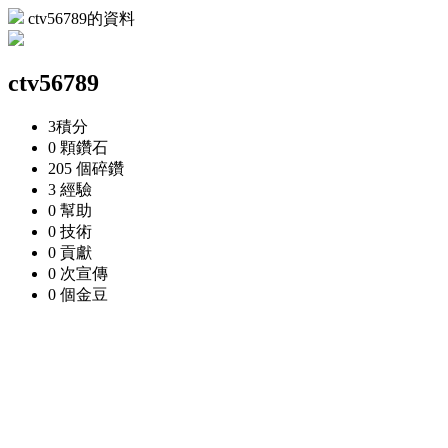
ctv56789的資料
ctv56789
3
積分
0 顆
鑽石
205 個
碎鑽
3
經驗
0
幫助
0
技術
0
貢獻
0 次
宣傳
0 個
金豆