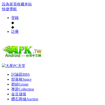
設為首頁
收藏本站
快捷導航
登錄
◆
◆
註冊
討論區
BBS
部落格
Space
群組
Group
專題
Collection
金豆儲值
鑽石商城
Auction