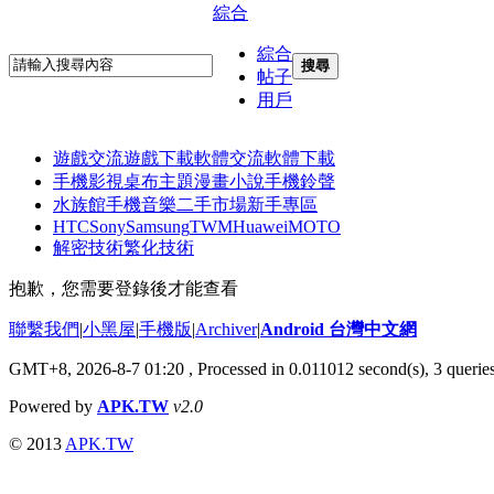
綜合
綜合
搜尋
帖子
用戶
遊戲交流
遊戲下載
軟體交流
軟體下載
手機影視
桌布主題
漫畫小說
手機鈴聲
水族館
手機音樂
二手市場
新手專區
HTC
Sony
Samsung
TWM
Huawei
MOTO
解密技術
繁化技術
抱歉，您需要登錄後才能查看
聯繫我們
|
小黑屋
|
手機版
|
Archiver
|
Android 台灣中文網
GMT+8, 2026-8-7 01:20
, Processed in 0.011012 second(s), 3 quer
Powered by
APK.TW
v2.0
© 2013
APK.TW