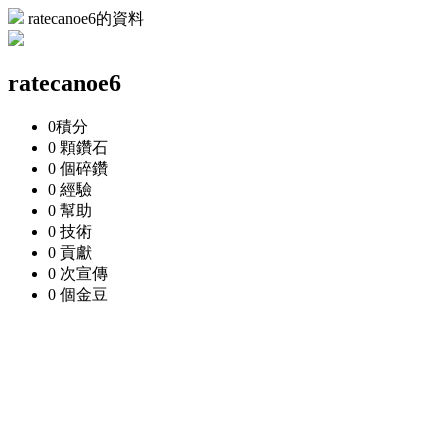
ratecanoe6的資料
ratecanoe6
0
積分
0 顆
鑽石
0 個
碎鑽
0
經驗
0
幫助
0
技術
0
貢獻
0 次
宣傳
0 個
金豆