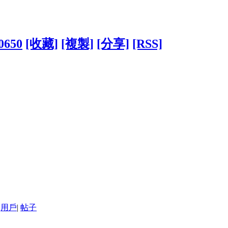
10650
[收藏]
[複製]
[分享]
[RSS]
用戶
|
帖子