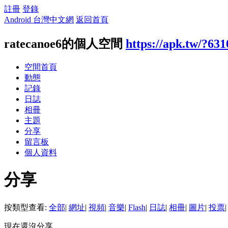
註冊
登錄
Android 台灣中文網
返回首頁
ratecanoe6的個人空間
https://apk.tw/?63
空間首頁
動態
記錄
日誌
相冊
主題
分享
留言板
個人資料
分享
按類型查看:
全部
|
網址
|
視頻
|
音樂
|
Flash
|
日誌
|
相冊
|
圖片
|
投票
|
現在還沒分享