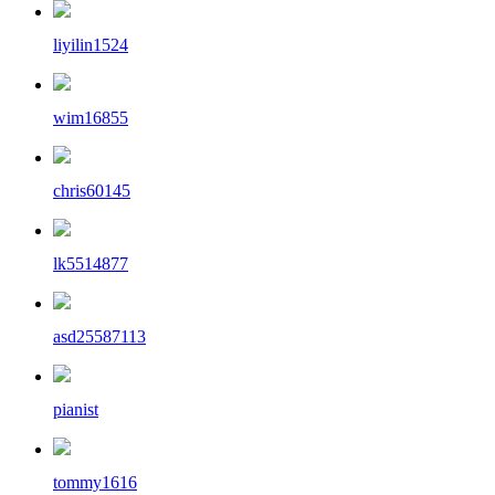
liyilin1524
wim16855
chris60145
lk5514877
asd25587113
pianist
tommy1616