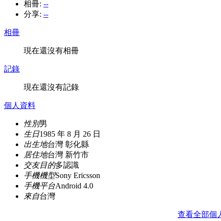
相冊:
--
分享:
--
相冊
現在還沒有相冊
記錄
現在還沒有記錄
個人資料
性別
男
生日
1985 年 8 月 26 日
出生地
台灣 彰化縣
居住地
台灣 新竹市
交友目的
多認識
手機機型
Sony Ericsson
手機平台
Android 4.0
來自
台灣
查看全部個