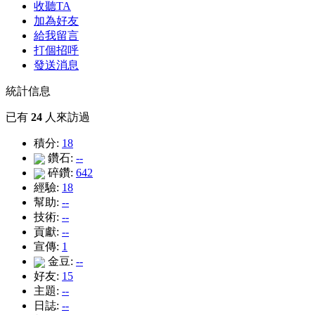
收聽TA
加為好友
給我留言
打個招呼
發送消息
統計信息
已有
24
人來訪過
積分:
18
鑽石:
--
碎鑽:
642
經驗:
18
幫助:
--
技術:
--
貢獻:
--
宣傳:
1
金豆:
--
好友:
15
主題:
--
日誌:
--