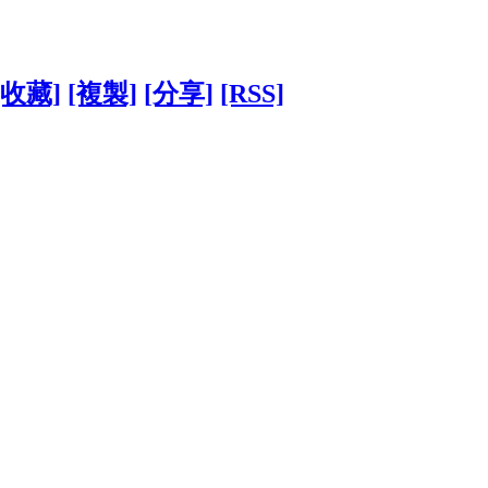
[收藏]
[複製]
[分享]
[RSS]