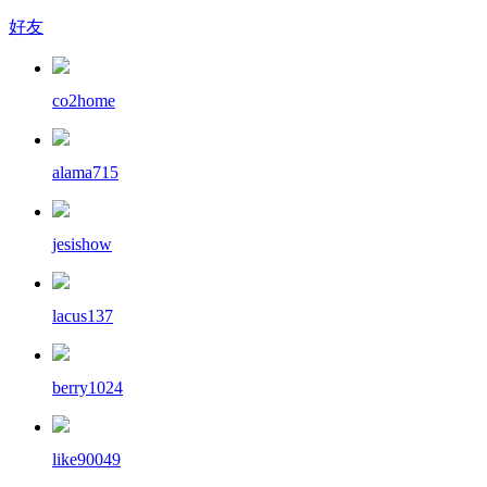
好友
co2home
alama715
jesishow
lacus137
berry1024
like90049