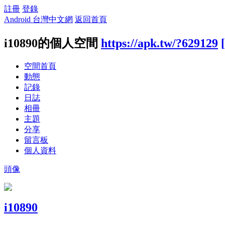
註冊
登錄
Android 台灣中文網
返回首頁
i10890的個人空間
https://apk.tw/?629129
空間首頁
動態
記錄
日誌
相冊
主題
分享
留言板
個人資料
頭像
i10890