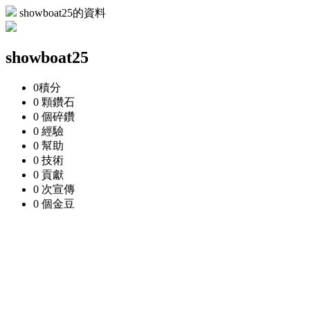
showboat25的資料
showboat25
0
積分
0 顆
鑽石
0 個
碎鑽
0
經驗
0
幫助
0
技術
0
貢獻
0 次
宣傳
0 個
金豆