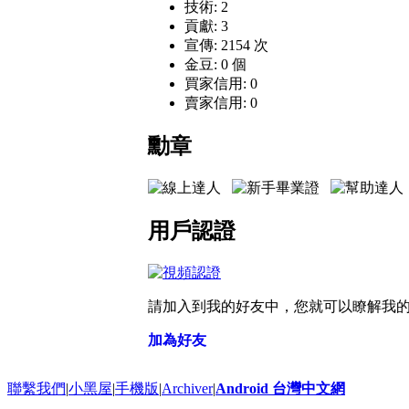
技術: 2
貢獻: 3
宣傳: 2154 次
金豆: 0 個
買家信用: 0
賣家信用: 0
勳章
用戶認證
請加入到我的好友中，您就可以瞭解我
加為好友
聯繫我們
|
小黑屋
|
手機版
|
Archiver
|
Android 台灣中文網