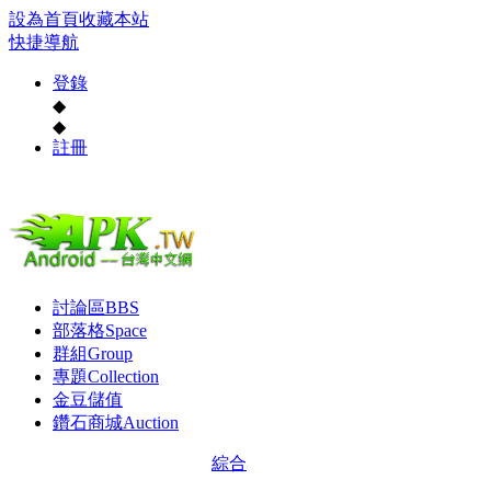
設為首頁
收藏本站
快捷導航
登錄
◆
◆
註冊
討論區
BBS
部落格
Space
群組
Group
專題
Collection
金豆儲值
鑽石商城
Auction
綜合