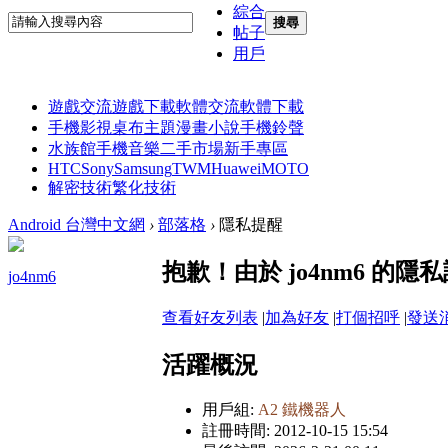
綜合
搜尋
帖子
用戶
遊戲交流
遊戲下載
軟體交流
軟體下載
手機影視
桌布主題
漫畫小說
手機鈴聲
水族館
手機音樂
二手市場
新手專區
HTC
Sony
Samsung
TWM
Huawei
MOTO
解密技術
繁化技術
Android 台灣中文網
›
部落格
›
隱私提醒
抱歉！由於 jo4nm6 的
jo4nm6
查看好友列表
|
加為好友
|
打個招呼
|
發送
活躍概況
用戶組:
A2 鐵機器人
註冊時間: 2012-10-15 15:54