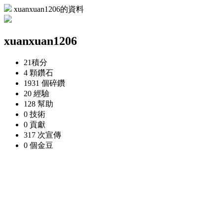
xuanxuan1206的資料
xuanxuan1206
21
積分
4 顆
鑽石
1931 個
碎鑽
20
經驗
128
幫助
0
技術
0
貢獻
317 次
宣傳
0 個
金豆