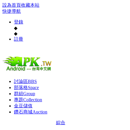
設為首頁
收藏本站
快捷導航
登錄
◆
◆
註冊
討論區
BBS
部落格
Space
群組
Group
專題
Collection
金豆儲值
鑽石商城
Auction
綜合