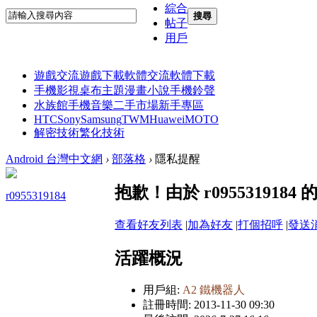
綜合
搜尋
帖子
用戶
遊戲交流
遊戲下載
軟體交流
軟體下載
手機影視
桌布主題
漫畫小說
手機鈴聲
水族館
手機音樂
二手市場
新手專區
HTC
Sony
Samsung
TWM
Huawei
MOTO
解密技術
繁化技術
Android 台灣中文網
›
部落格
›
隱私提醒
抱歉！由於 r09553191
r0955319184
查看好友列表
|
加為好友
|
打個招呼
|
發送
活躍概況
用戶組:
A2 鐵機器人
註冊時間: 2013-11-30 09:30