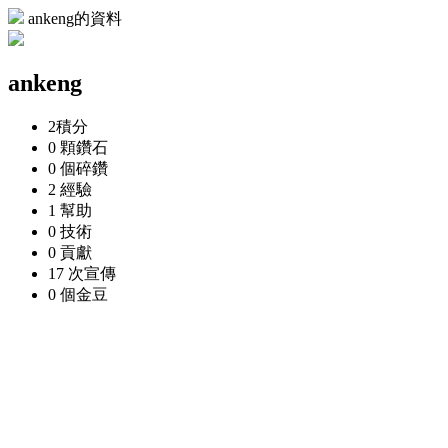
ankeng的資料
ankeng
2
積分
0 顆
鑽石
0 個
碎鑽
2
經驗
1
幫助
0
技術
0
貢獻
17 次
宣傳
0 個
金豆