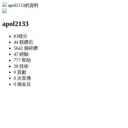
apol2133的資料
apol2133
83
積分
44 顆
鑽石
5642 個
碎鑽
47
經驗
777
幫助
28
技術
0
貢獻
0 次
宣傳
0 個
金豆