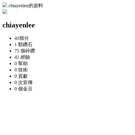
chiayenlee的資料
chiayenlee
41
積分
1 顆
鑽石
75 個
碎鑽
41
經驗
0
幫助
0
技術
0
貢獻
0 次
宣傳
0 個
金豆