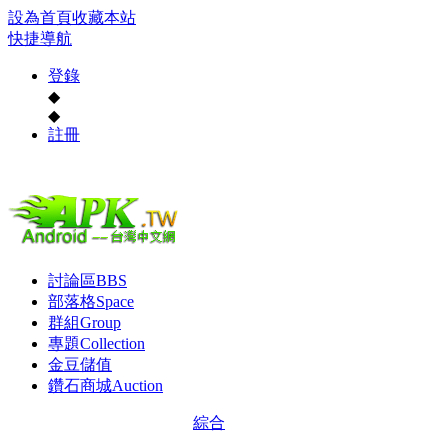
設為首頁
收藏本站
快捷導航
登錄
◆
◆
註冊
討論區
BBS
部落格
Space
群組
Group
專題
Collection
金豆儲值
鑽石商城
Auction
綜合