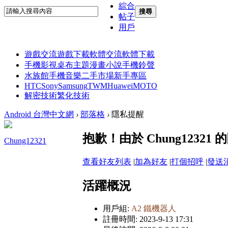
綜合
搜尋
帖子
用戶
遊戲交流
遊戲下載
軟體交流
軟體下載
手機影視
桌布主題
漫畫小說
手機鈴聲
水族館
手機音樂
二手市場
新手專區
HTC
Sony
Samsung
TWM
Huawei
MOTO
解密技術
繁化技術
Android 台灣中文網
›
部落格
›
隱私提醒
抱歉！由於 Chung123
Chung12321
查看好友列表
|
加為好友
|
打個招呼
|
發送
活躍概況
用戶組:
A2 鐵機器人
註冊時間: 2023-9-13 17:31