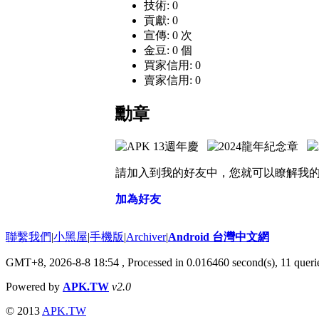
技術: 0
貢獻: 0
宣傳: 0 次
金豆: 0 個
買家信用: 0
賣家信用: 0
勳章
請加入到我的好友中，您就可以瞭解我
加為好友
聯繫我們
|
小黑屋
|
手機版
|
Archiver
|
Android 台灣中文網
GMT+8, 2026-8-8 18:54
, Processed in 0.016460 second(s), 11 que
Powered by
APK.TW
v2.0
© 2013
APK.TW