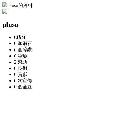
plusu的資料
plusu
0
積分
0 顆
鑽石
6 個
碎鑽
0
經驗
2
幫助
0
技術
0
貢獻
0 次
宣傳
0 個
金豆