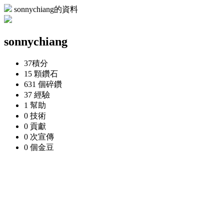
sonnychiang的資料
sonnychiang
37
積分
15 顆
鑽石
631 個
碎鑽
37
經驗
1
幫助
0
技術
0
貢獻
0 次
宣傳
0 個
金豆