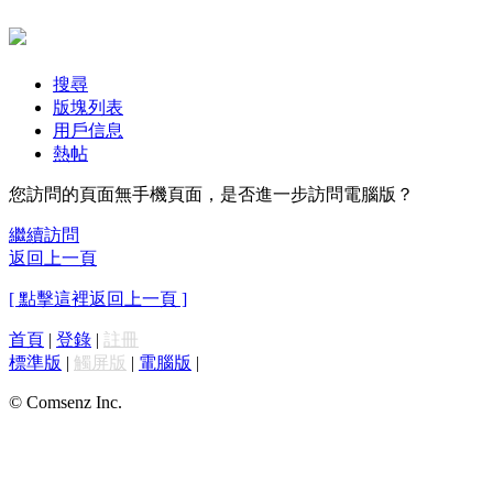
搜尋
版塊列表
用戶信息
熱帖
您訪問的頁面無手機頁面，是否進一步訪問電腦版？
繼續訪問
返回上一頁
[ 點擊這裡返回上一頁 ]
首頁
|
登錄
|
註冊
標準版
|
觸屏版
|
電腦版
|
© Comsenz Inc.