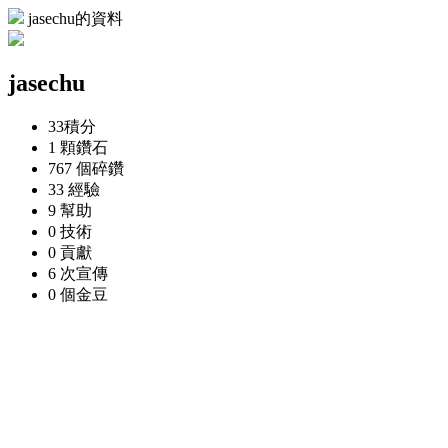
jasechu的資料
jasechu
33
積分
1 顆
鑽石
767 個
碎鑽
33
經驗
9
幫助
0
技術
0
貢獻
6 次
宣傳
0 個
金豆