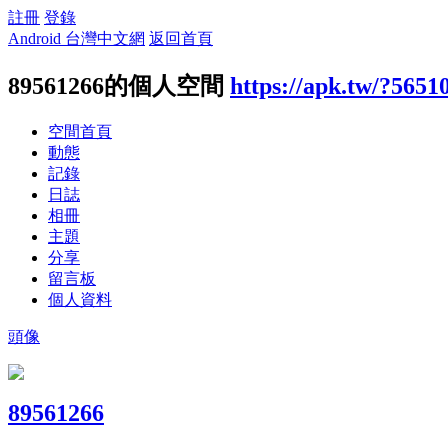
註冊
登錄
Android 台灣中文網
返回首頁
89561266的個人空間
https://apk.tw/?5651
空間首頁
動態
記錄
日誌
相冊
主題
分享
留言板
個人資料
頭像
89561266