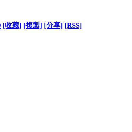
0
[收藏]
[複製]
[分享]
[RSS]