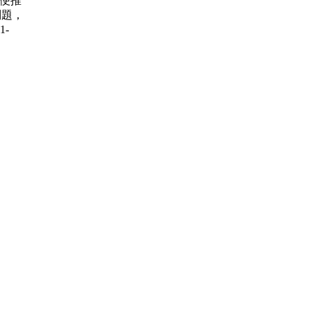
賽 順便推
問題，
1-