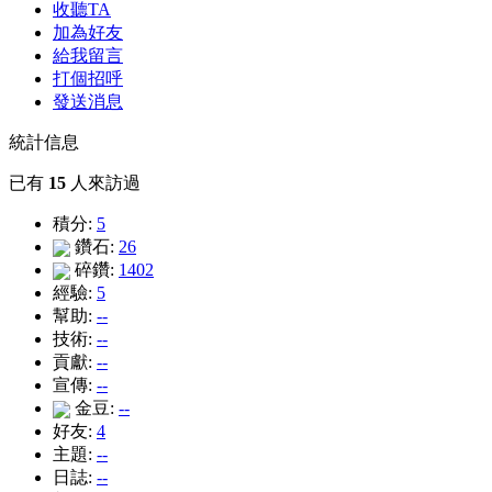
收聽TA
加為好友
給我留言
打個招呼
發送消息
統計信息
已有
15
人來訪過
積分:
5
鑽石:
26
碎鑽:
1402
經驗:
5
幫助:
--
技術:
--
貢獻:
--
宣傳:
--
金豆:
--
好友:
4
主題:
--
日誌:
--