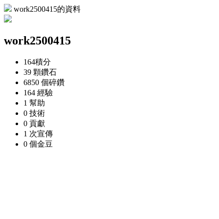
work2500415的資料
work2500415
164
積分
39 顆
鑽石
6850 個
碎鑽
164
經驗
1
幫助
0
技術
0
貢獻
1 次
宣傳
0 個
金豆