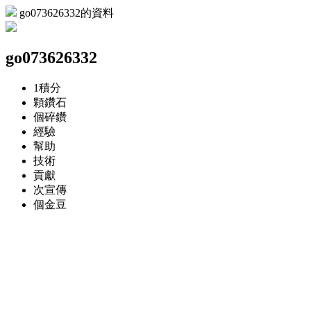
go073626332的資料
go073626332
1
積分
顆
鑽石
個
碎鑽
經驗
幫助
技術
貢獻
次
宣傳
個
金豆