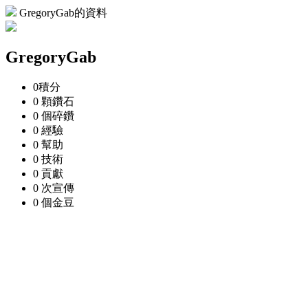
GregoryGab的資料
GregoryGab
0
積分
0 顆
鑽石
0 個
碎鑽
0
經驗
0
幫助
0
技術
0
貢獻
0 次
宣傳
0 個
金豆