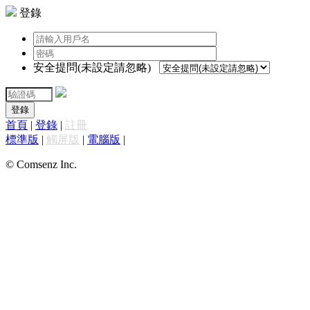
登錄
安全提問(未設定請忽略)
登錄
首頁
|
登錄
|
註冊
標準版
|
觸屏版
|
電腦版
|
© Comsenz Inc.