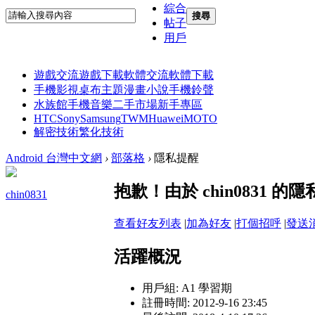
綜合
搜尋
帖子
用戶
遊戲交流
遊戲下載
軟體交流
軟體下載
手機影視
桌布主題
漫畫小說
手機鈴聲
水族館
手機音樂
二手市場
新手專區
HTC
Sony
Samsung
TWM
Huawei
MOTO
解密技術
繁化技術
Android 台灣中文網
›
部落格
›
隱私提醒
抱歉！由於 chin0831
chin0831
查看好友列表
|
加為好友
|
打個招呼
|
發送
活躍概況
用戶組:
A1 學習期
註冊時間: 2012-9-16 23:45