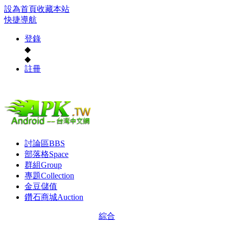
設為首頁
收藏本站
快捷導航
登錄
◆
◆
註冊
討論區
BBS
部落格
Space
群組
Group
專題
Collection
金豆儲值
鑽石商城
Auction
綜合