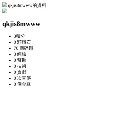
qkjis8mwww的資料
qkjis8mwww
3
積分
0 顆
鑽石
76 個
碎鑽
3
經驗
0
幫助
0
技術
0
貢獻
0 次
宣傳
0 個
金豆