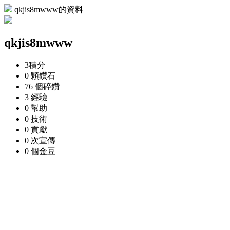
qkjis8mwww的資料
qkjis8mwww
3
積分
0 顆
鑽石
76 個
碎鑽
3
經驗
0
幫助
0
技術
0
貢獻
0 次
宣傳
0 個
金豆