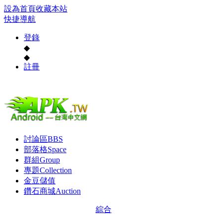
設為首頁
收藏本站
快捷導航
登錄
◆
◆
註冊
討論區
BBS
部落格
Space
群組
Group
專題
Collection
金豆儲值
鑽石商城
Auction
綜合