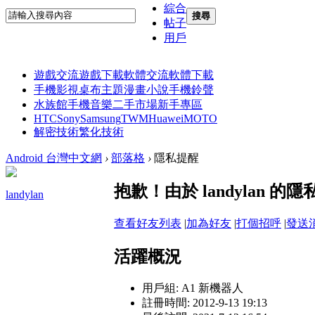
綜合
搜尋
帖子
用戶
遊戲交流
遊戲下載
軟體交流
軟體下載
手機影視
桌布主題
漫畫小說
手機鈴聲
水族館
手機音樂
二手市場
新手專區
HTC
Sony
Samsung
TWM
Huawei
MOTO
解密技術
繁化技術
Android 台灣中文網
›
部落格
›
隱私提醒
抱歉！由於 landylan
landylan
查看好友列表
|
加為好友
|
打個招呼
|
發送
活躍概況
用戶組:
A1 新機器人
註冊時間: 2012-9-13 19:13