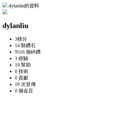
dylanliu的資料
dylanliu
3
積分
14 顆
鑽石
9516 個
碎鑽
3
經驗
19
幫助
0
技術
0
貢獻
19 次
宣傳
0 個
金豆