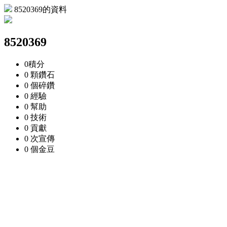
8520369的資料
8520369
0
積分
0 顆
鑽石
0 個
碎鑽
0
經驗
0
幫助
0
技術
0
貢獻
0 次
宣傳
0 個
金豆