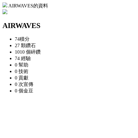
AIRWAVES的資料
AIRWAVES
74
積分
27 顆
鑽石
1010 個
碎鑽
74
經驗
0
幫助
0
技術
0
貢獻
0 次
宣傳
0 個
金豆