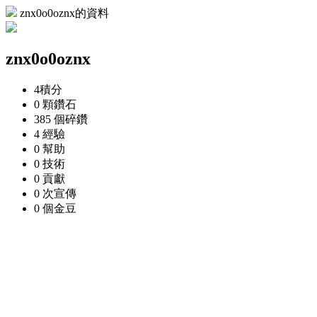
znx0o0oznx的資料
znx0o0oznx
4
積分
0 顆
鑽石
385 個
碎鑽
4
經驗
0
幫助
0
技術
0
貢獻
0 次
宣傳
0 個
金豆