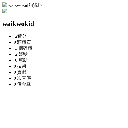
waikwokid的資料
waikwokid
-2
積分
0 顆
鑽石
-3 個
碎鑽
-2
經驗
-6
幫助
0
技術
0
貢獻
0 次
宣傳
0 個
金豆