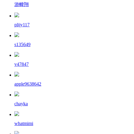
游幃翔
plijy117
s135649
v47847
apple9638642
chayka
whatmimi