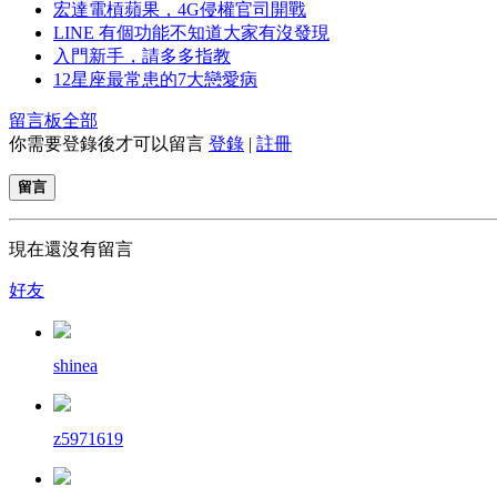
宏達電槓蘋果，4G侵權官司開戰
LINE 有個功能不知道大家有沒發現
入門新手，請多多指教
12星座最常患的7大戀愛病
留言板
全部
你需要登錄後才可以留言
登錄
|
註冊
留言
現在還沒有留言
好友
shinea
z5971619