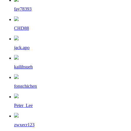
fay78393
CHD88
jack.apo
kailihsueh
fongchichen
Peter_Lee
zwxecr123