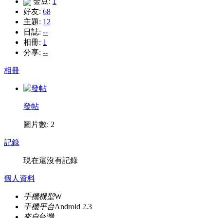
金豆:
1
好友:
68
主題:
12
日誌:
--
相冊:
1
分享:
--
相冊
發帖
圖片數: 2
記錄
現在還沒有記錄
個人資料
手機機型
W
手機平台
Android 2.3
來自
台灣