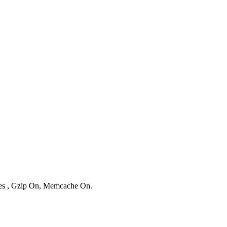
ries , Gzip On, Memcache On.