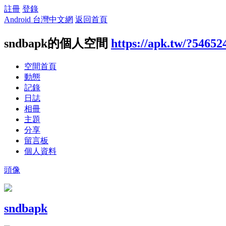
註冊
登錄
Android 台灣中文網
返回首頁
sndbapk的個人空間
https://apk.tw/?54652
空間首頁
動態
記錄
日誌
相冊
主題
分享
留言板
個人資料
頭像
sndbapk