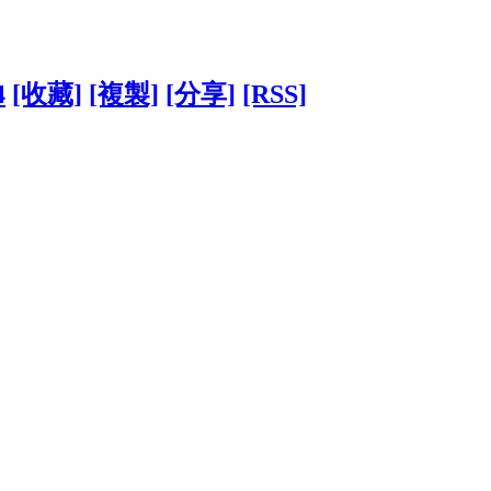
4
[收藏]
[複製]
[分享]
[RSS]