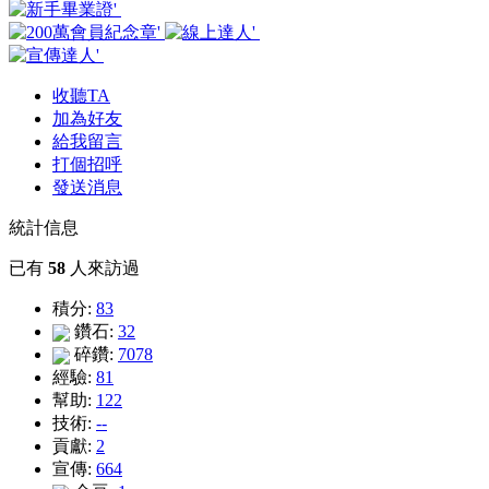
收聽TA
加為好友
給我留言
打個招呼
發送消息
統計信息
已有
58
人來訪過
積分:
83
鑽石:
32
碎鑽:
7078
經驗:
81
幫助:
122
技術:
--
貢獻:
2
宣傳:
664